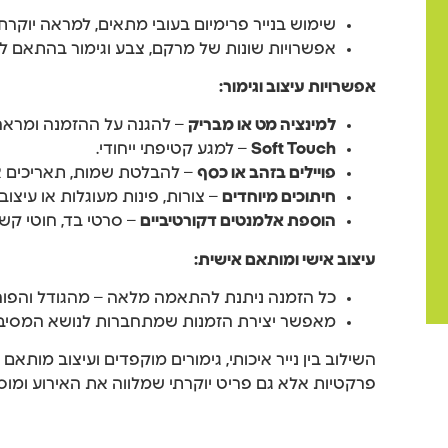
שימוש בנייר פרימיום בעובי מתאים, למראה יוקרת
אפשרויות שונות של מרקם, צבע וגימור בהתאם ל
אפשרויות עיצוב וגימור:
למינציה מט או מבריק
– להגנה על ההזמנה ומראה
Soft Touch
– למגע קטיפתי ייחודי.
פויילים בזהב או כסף
– להבלטת שמות, תאריכים או
חיתוכים מיוחדים
– צורות, פינות מעוגלות או עיצו
הוספת אלמנטים דקורטיביים
– סרטי בד, חוטי קשיר
עיצוב אישי ומותאם אישית:
כל הזמנה ניתנת להתאמה מלאה – מהגודל והפורמט
מאפשר יצירת הזמנות שמתחברות לנושא המסיבה ו
השילוב בין נייר איכותי, גימורים מוקפדים ועיצוב מות
פרקטיות אלא גם פריט יוקרתי שמלווה את האירוע ומוסי