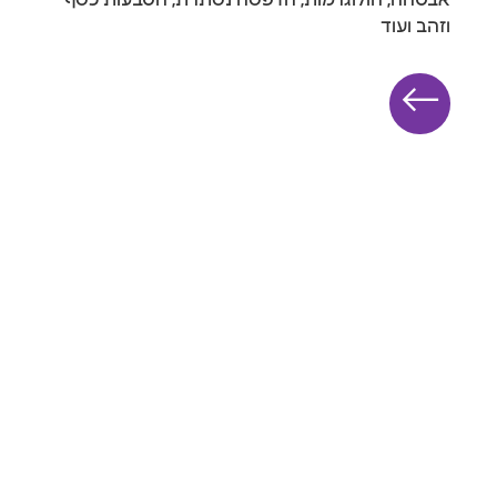
אבטחה, הולוגרמות, הדפסה נסתרת, הטבעות כסף
וזהב ועוד
←