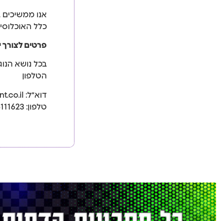
אנו ממשיכים 
כלל האוכלוסיי
פרטים לצורך 
בכל נושא הנוג
הטלפון
דוא״ל: lea@top-print.co.il
טלפון: 04-6111623