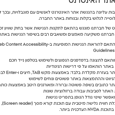
תר האינטרנט
בות עליונה בהנגשת אתר האינטרנט לאנשים עם מוגבלויות, ובכך
וסייה לגלוש בקלות ובנוחות באתר החברה.
 של חברתנו מונגש בהתאם לתקנות הנגישות אשר בחוק שוויון זכו
. חברתנו משקיעה מאמצים ומשאבים רבים בשיפור הנגישות באתרי
האתר נבנה בהתאם להוראות הנגישות המופיעות ב-cessibility
Guidelines 
תאם לתצוגה בדפדפנים הנפוצים ולשימוש בטלפון נייד חכם
באתר הותאמו על פי דרישות הניגודיות
עזרת מקלדת בלבד: באמצעות מקש TAB, חיצים ו-Enter לבחירה בפריט
ניווט וההתמצאות באתר פשוטים ונוחים לשימוש
תר כתובים בשפה פשוטה וברורה ומאורגנים היטב באמצעות כותר
אתר לסביבות עבודה ברזולוציות שונות
פשר שינוי גודל הגופן בתפריט נגישות
לשם קבלת ח
NV העדכנית ביותר.