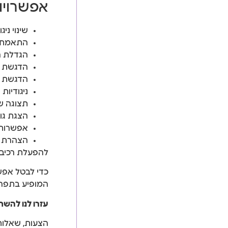
אפשרויות
שינוי ני
התאמת ה
הגדלת ה
הדגשת ק
הדגשת כ
ניגודיות
תצוגה של
הצגת גופ
אפשרות 
הצהרת נ
להפעלת רכיב ה
כדי לבטל אפשר
המופיע בתפריט
עזרו לנו להש
הצעות, שאלות 