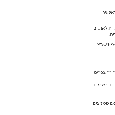
 לאפשר
יות לאנשים
ה.
W3C's Web Content Ac
ות ורשימות
ווית גלישה מיטבית עם תוכנת קורא מסך (Screen reader), אנו ממליצים