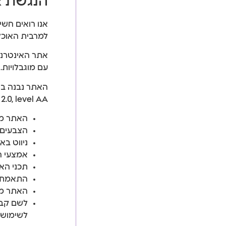
הנגשת א
אנו רואים חשי
למרבית האוכל
אתר האינטרנט
עם מוגבלויות
2.0, level AA
האתר מו
הצבעים 
ניווט באתר ב
אמצעי ה
תכני הא
התאמת ה
האתר מא
לשימוש בתוכנת DA