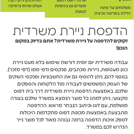
שרותי דפוס למגוון
לנוחיותכם ניתן לקבל
מוצרים גם בכמויות
אצלנו שרותי גרפיקה
משלוחים עד פתח
קטנות
הדלת בפריסה ארצית
הדפסת ניירת משרדית
זקוקים להדפסה על ניירת משרדית? אתם בדיוק במקום
הנכון!
עבודה משרדית יום יומית דורשת שימוש בלא מעט ניירת
כגון מעטפות, ניירות מכתבים, פנקסים ודפי ממו (דפי מזכר).
בנוסף להם, ניתן להוסיף גם את החשבוניות ופנקסי השקים
של העסק המשמשים לעבודה מול הלקוחות והספקים
שלכם. באמצעות הדפסת ניירת משרדית דרך בית דפוס
מקצועי, ניתן למתג כל מוצר הנמצא במשרד שלכם בצורה
מושלמת, עם לוגו וכיתוב הנבחר מראש. ההדפסה
מתבצעת באמצעות מכונות דפוס מתקדמות היכולות
לספק איכות הדפסה ברמה גבוהה מאוד לכל מוצר נייר
הנדרש לכם במשרד.