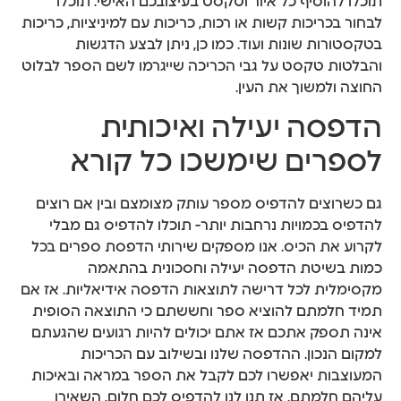
תוכלו להוסיף כל איור וטקסט בעיצובכם האישי. תוכלו
לבחור בכריכות קשות או רכות, כריכות עם למיניציות, כריכות
בטקסטורות שונות ועוד. כמו כן, ניתן לבצע הדגשות
והבלטות טקסט על גבי הכריכה שייגרמו לשם הספר לבלוט
החוצה ולמשוך את העין.
הדפסה יעילה ואיכותית
לספרים שימשכו כל קורא
גם כשרוצים להדפיס מספר עותק מצומצם ובין אם רוצים
להדפיס בכמויות נרחבות יותר- תוכלו להדפיס גם מבלי
לקרוע את הכיס. אנו מספקים שירותי הדפסת ספרים בכל
כמות בשיטת הדפסה יעילה וחסכונית בהתאמה
מקסימלית לכל דרישה לתוצאות הדפסה אידיאליות. אז אם
תמיד חלמתם להוציא ספר וחששתם כי התוצאה הסופית
אינה תספק אתכם אז אתם יכולים להיות רגועים שהגעתם
למקום הנכון. ההדפסה שלנו ובשילוב עם הכריכות
המעוצבות יאפשרו לכם לקבל את הספר במראה ובאיכות
עליהם חלמתם. אז תנו לנו להדפיס לכם חלום. השאירו