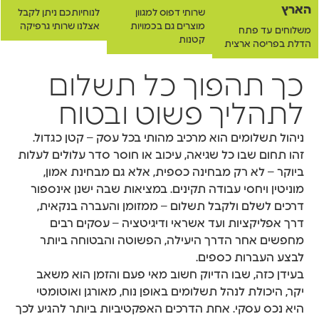
הארץ
שרותי דפוס למגוון
לנוחיותכם ניתן לקבל
מוצרים גם בכמויות
אצלנו שרותי גרפיקה
משלוחים עד פתח
קטנות
הדלת בפריסה ארצית
כך תהפוך כל תשלום
לתהליך פשוט ובטוח
ניהול תשלומים הוא מרכיב מהותי בכל עסק – קטן כגדול.
זהו תחום שבו כל שגיאה, עיכוב או חוסר סדר עלולים לעלות
ביוקר – לא רק מבחינה כספית, אלא גם מבחינת אמון,
מוניטין ויחסי עבודה תקינים. במציאות שבה ישנן אינספור
דרכים לשלם ולקבל תשלום – ממזומן והעברה בנקאית,
דרך אפליקציות ועד אשראי ודיגיטציה – עסקים רבים
מחפשים אחר הדרך היעילה, הפשוטה והבטוחה ביותר
לבצע העברות כספים.
בעידן כזה, שבו הדיוק חשוב מאי פעם והזמן הוא משאב
יקר, היכולת לנהל תשלומים באופן נוח, מאורגן ואוטומטי
היא נכס עסקי. אחת הדרכים האפקטיביות ביותר להגיע לכך