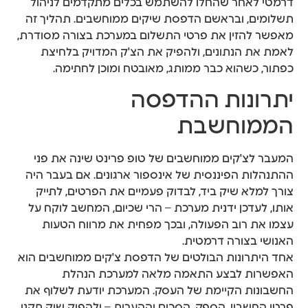
דרמטי לאחר שהחלו להשתמש בכלים מתקדמים לניהול
תשלומים, ובראשם הדפסת שיקים ממוחשבים. תהליך זה
מאפשר להזין את פרטי התשלום במערכת בצורה מסודרת,
לאמת את הנתונים, ולהפיק את הצ'ק המדויק בלחיצת
כפתור, כשהוא כבר ממותג, מאובטח ומוכן לחתימה.
יתרונות ההדפסה
הממוחשבת
המעבר לצ'קים ממוחשבים של טופ פרינט שינה את פני
ההתנהלות הפיננסית של אינספור ארגונים. אם בעבר היה
צורך למלא שיק ביד, לבדוק פעמיים את הפרטים, לתייק
אותו, לעדכן ידנית מערכת – הרי שכיום, המחשב לוקח על
עצמו את רוב הפעולה, ובכך מפחית את מרווח הטעות
האנושי בצורה דרמטית.
אחד היתרונות הבולטים של הדפסת צ'קים ממוחשבים הוא
האפשרות לבצע התאמה מלאה למערכת הנהלת
החשבונות הקיימת של העסק. המערכת יודעת לשלוף את
פרטי החשבון, הספק, הסכום וההערות – ולהפיק שיק תקני