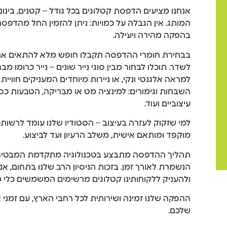
אנחנו מציעים הדפסת קטלוגים בכל גודל – קטנים, בינוני
המותג. אין הגבלה על כמויות: ניתן להזמין החל מהדפס
בהפקה מהירה ויעילה.
בבחירת חומרי ההדפסה תקבלו חופש מלא להתאים את
לשדר. תוכלו לבחור מבין סוגי נייר שונים – נייר כרומו 
למראה אלגנטי ונקי, או ניירות מיוחדים המעניקים חוויית 
השבחות וגימורים: למינציה מט או מבריקה, הטבעות כ
עיצוביים ועוד.
למי שזקוק לעזרה בעיצוב – הסטודיו שלנו עומד לרשותכ
מוקפד ומותאם אישית, משלב הרעיון ועד לביצוע.
תהליך ההדפסה מתבצע בטכנולוגיה מתקדמת המבטיחה 
הנשמרת לאורך זמן. בזכות הניסיון הרב שלנו בתחום, אנו 
ולהעניק ללקוחותינו קטלוגים מרשימים המשמשים כלי מכ
ההפקה שלנו זמינה ושירותית לכל רחבי הארץ, עם זמנ
שלכם.